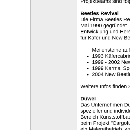
Projektteams sind fo
Beetles Revival
Die Firma Beetles Re
Mai 1990 gegründet. S
Entwicklung und Hers
für Käfer und New Be
Meilensteine au
1993 Käfercabri
1999 - 2002 New
1999 Karmai Spe
2004 New Beetle
Weitere Infos finden 
Düwel
Das Unternehmen Düw
spezieller und indivi
Bereich Kunststoffbau
beim Projekt "Cargof
ein Malereibetrieb, w