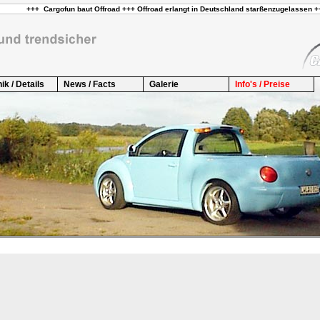
ik / Details
News / Facts
Galerie
Info's / Preise