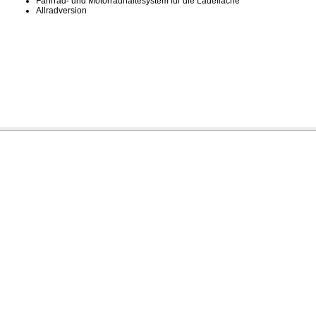
Fahrrad- und Motorradhaltesystem für die Ladefläche
Allradversion