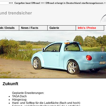
ik / Details
News / Facts
Galerie
Info's / Preise
Zukunft
Geplante Erweiterungen:
TAGA Dach
Hängerzug
Hard- und Softtop für die Ladefläche (flach und hoch)