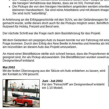
die hiesigen Verhältnisse das Manko, dass sie im XXL Format sind.
Die Pickups die von den hiesigen Herstellern angeboten werden orientie
kleineren Handwerkern. Sie sind reine Arbeitstiere und mit diesem Imag
Sie sind nicht "salonfähig".
In Anlehnung an die Erfolgsgeschichte mit den SUVs, wo der Geländewagen für h
gemacht wurde, sollte dieses doch auch für die Pickups möglich seien. Behilflich
Nutzwert für Hobby, Freizeit und Beruf sein.
Der nächste Schritt war die Frage nach dem Basisfahrzeug für das Projekt.
Mit dem Gedanken ein peppiges Auto zu bauen konnte nur ein Fahrzeug mit ein
Frage kommen. Durch den Erfolg des New Beetle in Amerika und Amerika als Inb
am reizvollsten an diesem Auto das Projekt umzusetzen.
An Hand einer Bleistiftskizze stellte sich schnell heraus, dass die Proportionen
geeignet sind, ihn als Pickup abzuwandeln. Die Bleistiftskizzen wurden soweit au
Designentwurf entstand.
Mai 2002
Mit der festen Überzeugung aus der Skizze ein Auto entstehen zu lassen, wird
der Kontakt zu VW gesucht.
Juni - Juli 2002
Für den "Feinschliff" am Designentwurf entsteht
ein 1:10 Modell.