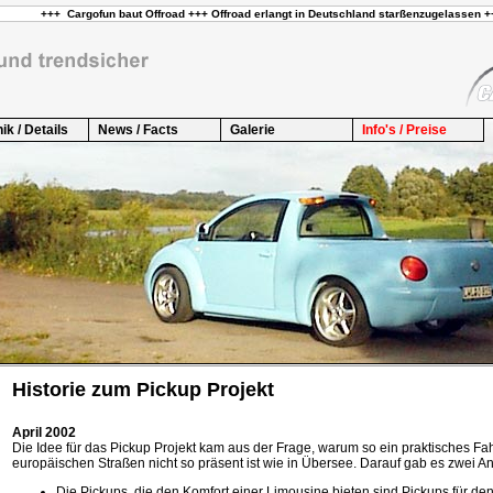
ik / Details
News / Facts
Galerie
Info's / Preise
Historie zum Pickup Projekt
April 2002
Die Idee für das Pickup Projekt kam aus der Frage, warum so ein praktisches Fa
europäischen Straßen nicht so präsent ist wie in Übersee. Darauf gab es zwei An
Die Pickups, die den Komfort einer Limousine bieten sind Pickups für de